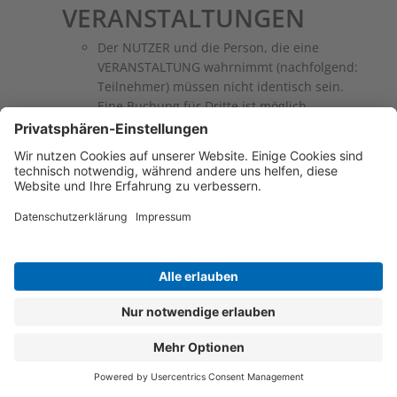
VERANSTALTUNGEN
Der NUTZER und die Person, die eine
VERANSTALTUNG wahrnimmt (nachfolgend:
Teilnehmer) müssen nicht identisch sein.
Eine Buchung für Dritte ist möglich.
Soweit eine VERANSTALTUNG gebucht wird,
behält sich WASGAU bei Nichterscheinen
bzw. Nichtteilnahme des Teilnehmers an der
gebuchten VERANSTALTUNG vor, den
vereinbarten Preis in voller Höhe
abzurechnen.
WASGAU ist berechtigt, gebuchte
Veranstaltungen mit einer Vorlaufzeit von
spätestens 5 Werktagen abzusagen, falls
beispielsweise der entsprechende Dozent
durch ein plötzliches, unabwendbares
Ereignis, wie z.B. kurzfristiger Erkrankung,
ausfallen sollte oder eine gesetzte
Mindestteilnehmerzahl nicht erreicht wird