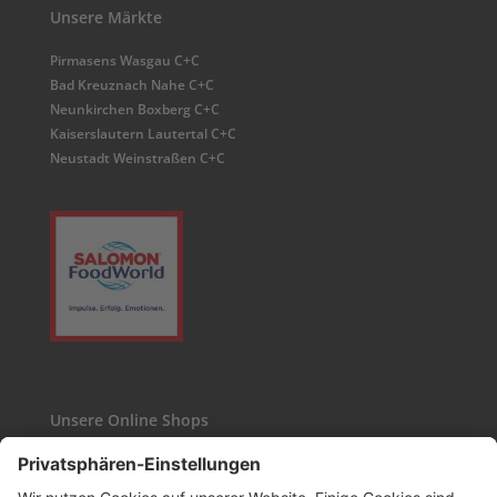
Unsere Märkte
Pirmasens Wasgau C+C
Bad Kreuznach Nahe C+C
Neunkirchen Boxberg C+C
Kaiserslautern Lautertal C+C
Neustadt Weinstraßen C+C
Unsere Online Shops
Kaffee24
Wasgau-Weinshop