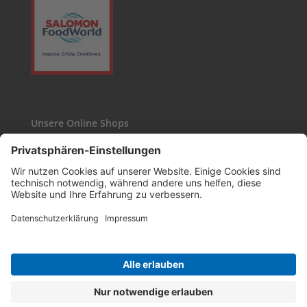
Unsere Online Shops
Kaffee24
Wasgau-Weinshop