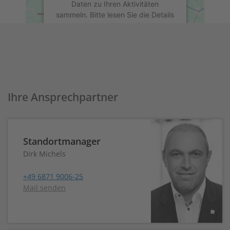
Daten zu Ihren Aktivitäten
sammeln. Bitte lesen Sie die Details
durch und stimmen Sie der
Nutzung des Service zu, um diese
Karte anzuzeigen.
Mehr Informationen
Ihre Ansprechpartner
Akzeptieren
powered by
Usercentrics Consent
Management Platform
Standortmanager
Dirk Michels
+49 6871 9006-25
Mail senden