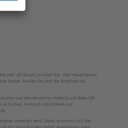
ee oder als Zusatz zu einer Vor- oder Hauptspeise:
re Speise. Kaufen Sie jetzt die Brötchen bei
 Branchen aus den Bereichen HoReCa und Bake-Off.
n & Kuchen, Feinkost und Artikeln zur
 ab.
ionen erweitert wird. Dabei orientiert sich das
trum für seine Kunden bereit. Angefangen beim