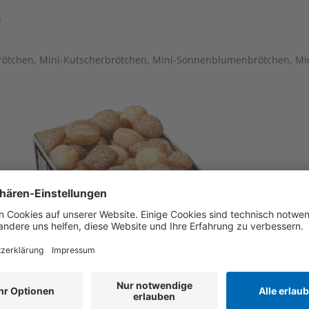
n
nbrötchen, Mini-Kutscherbrötchen, Mini-Sonnenblumenbrötchen, M