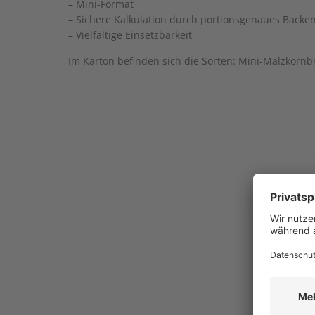
– Mini-Format
– Sichere Kalkulation durch portionsgenaues Backe
– Vielfältige Einsetzbarkeit
Im Karton befinden sich die Sorten: Mini-Malzkor