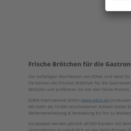
Frische Brötchen für die Gastr
Die vielfältigen Mischkisten von EDNA sind ideal f
Sie können die frischen Brötchen für die Gastronomi
WASGAU und profitieren Sie von den fairen Preisen.
EDNA International GmbH (
www.edna.de
) produzie
Mit mehr als 10.000 verschiedenen Artikeln bietet 
Weiterverarbeitung & Veredelung bis hin zu Marken
Europaweit werden jährlich 40.000 Kunden mit dem u
Unternehmen grundsätzlich an den Bedürfnissen des