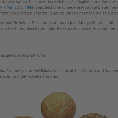
hkiste erhalten Sie eine leckere Vielfalt. Als Begleiter von Vorspe
Mix Minis Art. 1988
ideal. Sechs verschiedene Produkte bieten neb
feffer. Den letzten Tropfen Sauce zu Dippen hat noch nie so gut g
Superfood-Brötchen. Diese punkten durch jede Menge Mineralstoffe
e in Kantinen, Gaststätten oder Restaurants frische Brötchen benö
ne ausgewogene Ernährung
hia, Cranberry und Reisflakes, Weizenbrötchen Karotte und Saate
rerbsen und getrocknete Tomaten