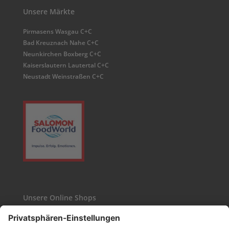
Unsere Märkte
Pirmasens Wasgau C+C
Bad Kreuznach Nahe C+C
Neunkirchen Boxberg C+C
Kaiserslautern Lautertal C+C
Neustadt Weinstraßen C+C
Unsere Online Shops
Kaffee24
Wasgau-Weinshop