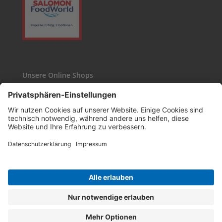
Unsere Online Shops
Kaffee24
Wasgau-Weinshop