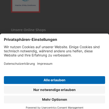
Unsere Online Shops
Kaffee24
Wasgau-Weinshop
Copyright WASGAU AG © 2026