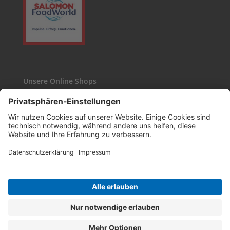
Unsere Online Shops
Kaffee24
Wasgau-Weinshop