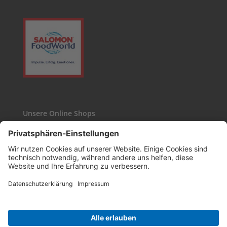
Unsere Online Shops
Kaffee24
Wasgau-Weinshop