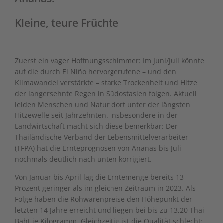
Kleine, teure Früchte
Zuerst ein vager Hoffnungsschimmer: Im Juni/Juli könnte
auf die durch El Niño hervorgerufene – und den
Klimawandel verstärkte – starke Trockenheit und Hitze
der langersehnte Regen in Südostasien folgen. Aktuell
leiden Menschen und Natur dort unter der längsten
Hitzewelle seit Jahrzehnten. Insbesondere in der
Landwirtschaft macht sich diese bemerkbar: Der
Thailändische Verband der Lebensmittelverarbeiter
(TFPA) hat die Ernteprognosen von Ananas bis Juli
nochmals deutlich nach unten korrigiert.
Von Januar bis April lag die Erntemenge bereits 13
Prozent geringer als im gleichen Zeitraum in 2023. Als
Folge haben die Rohwarenpreise den Höhepunkt der
letzten 14 Jahre erreicht und liegen bei bis zu 13,20 Thai
Baht je Kilogramm. Gleichzeitig ist die Qualität schlecht: