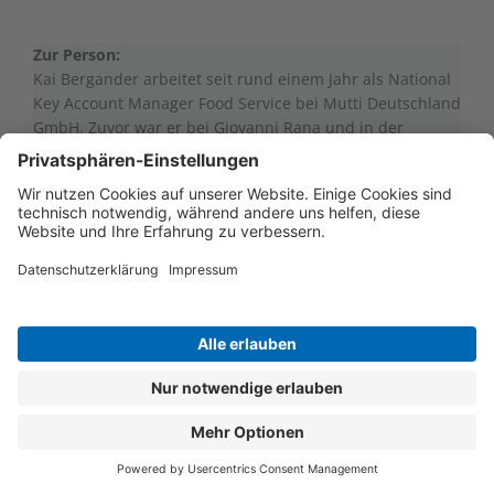
Zur Person:
Kai Bergander arbeitet seit rund einem Jahr als National
Key Account Manager Food Service bei Mutti Deutschland
GmbH. Zuvor war er bei Giovanni Rana und in der
Backindustrie tätig. Das Thema Food begleitet ihn seit
jeher – ursprünglich stammt er aus einer Bäckereifamilie.
Früchtchen des Monats:
Petra Zilker