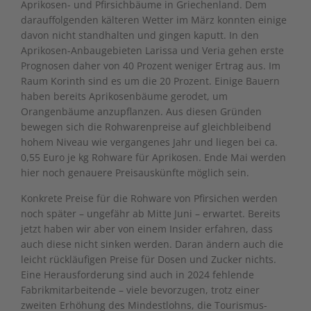
Aprikosen- und Pfirsichbäume in Griechenland. Dem
darauffolgenden kälteren Wetter im März konnten einige
davon nicht standhalten und gingen kaputt. In den
Aprikosen-Anbaugebieten Larissa und Veria gehen erste
Prognosen daher von 40 Prozent weniger Ertrag aus. Im
Raum Korinth sind es um die 20 Prozent. Einige Bauern
haben bereits Aprikosenbäume gerodet, um
Orangenbäume anzupflanzen. Aus diesen Gründen
bewegen sich die Rohwarenpreise auf gleichbleibend
hohem Niveau wie vergangenes Jahr und liegen bei ca.
0,55 Euro je kg Rohware für Aprikosen. Ende Mai werden
hier noch genauere Preisauskünfte möglich sein.
Konkrete Preise für die Rohware von Pfirsichen werden
noch später – ungefähr ab Mitte Juni – erwartet. Bereits
jetzt haben wir aber von einem Insider erfahren, dass
auch diese nicht sinken werden. Daran ändern auch die
leicht rückläufigen Preise für Dosen und Zucker nichts.
Eine Herausforderung sind auch in 2024 fehlende
Fabrikmitarbeitende – viele bevorzugen, trotz einer
zweiten Erhöhung des Mindestlohns, die Tourismus-