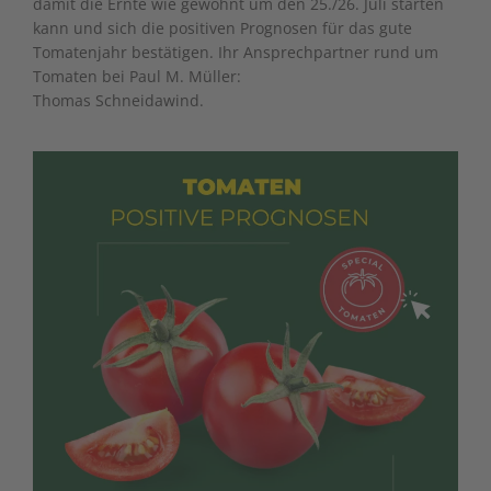
damit die Ernte wie gewohnt um den 25./26. Juli starten
kann und sich die positiven Prognosen für das gute
Tomatenjahr bestätigen. Ihr Ansprechpartner rund um
Tomaten bei Paul M. Müller:
Thomas Schneidawind.