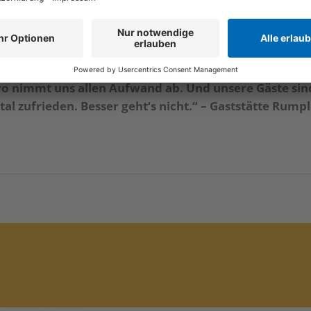
System ließ sich super schnell und sehr einfach integr
Wir sind echt begeistert“. – Panorama Catering
vo nimmt uns allen Aufwand ab. Und unsere Gäste sin
tal zufrieden. Besser geht‘s nicht.“ – Gaststätte Rump