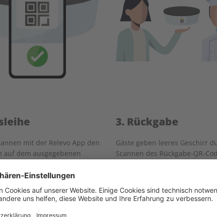
sleihe
3. Rückgabe
cannen mit der Relevo App den
Gäste geben leeres Geschirr d
e auf dem ausgegebenen
Scannen des Rückgabe-QR-Cod
r und leihen es somit
allen Relevo Partnern zurück 
ei aus.
beenden damit selbst ihre Aus