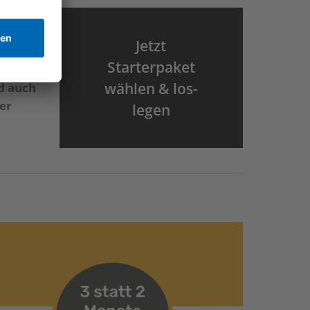
ieren.
Jetzt
Starterpaket
wählen & los-
d auch
ler
legen