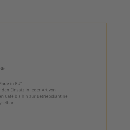
tät
Made in EU“
r den Einsatz in jeder Art von
n Café bis hin zur Betriebskantine
ycelbar