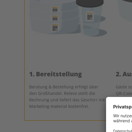
1. Bereitstellung
2. Au
Beratung & Bestellung erfolgt über
Gäste s
den Großhandel. Relevo stellt die
QR-Cod
Rechnung und liefert das Geschirr inkl.
Geschir
Marketing-material kostenfrei.
kostenfr