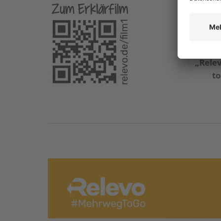
„Das 
„Rele
to