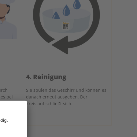
4. Reinigung
urch
Sie spülen das Geschirr und können es
es bei
danach erneut ausgeben. Der
und
Kreislauf schließt sich.
leihe.