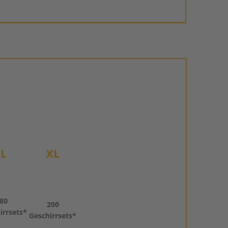
L
XL
80
200
irrsets*
Geschirrsets*