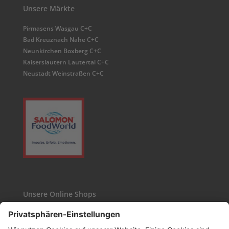
Unsere Märkte
Pirmasens Wasgau C+C
Bad Kreuznach Nahe C+C
Neunkirchen Boxberg C+C
Kaiserslautern Lautertal C+C
Neustadt Weinstraßen C+C
Unsere Online Shops
Kaffee24
Wasgau-Weinshop