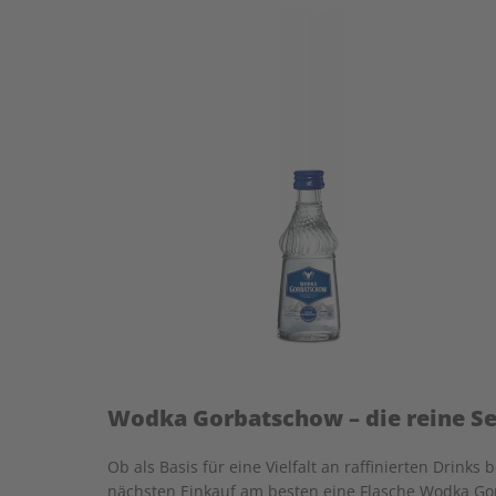
Wodka Gorbatschow – die reine S
Ob als Basis für eine Vielfalt an raffinierten Drin
nächsten Einkauf am besten eine Flasche Wodka Gor