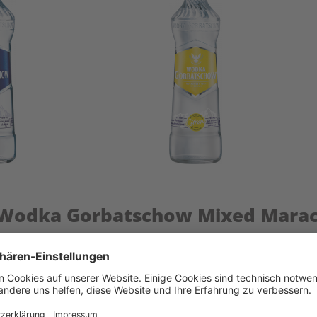
gen Wodka Gorbatschow Mixed Mar
nd fertig gemischt – einfach öffnen und das fruchtig-frische Geschm
xed Maracuja besonders schnell kühlen und mitnehmen. Das mach