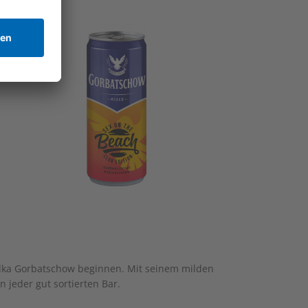
odka Gorbatschow beginnen. Mit seinem milden
 jeder gut sortierten Bar.