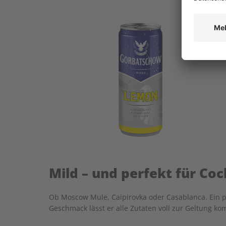
Mild – und perfekt für Coc
Ob Moscow Mule, Caipirovka oder Casablanca. Ein p
Geschmack lässt er alle Zutaten voll zur Geltung ko