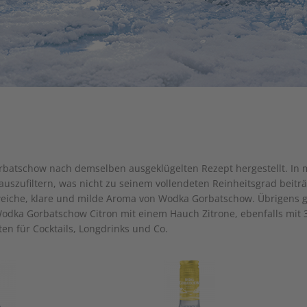
atschow nach demselben ausgeklügelten Rezept hergestellt. In meh
uszufiltern, was nicht zu seinem vollendeten Reinheitsgrad beiträ
h weiche, klare und milde Aroma von Wodka Gorbatschow. Übrigens 
Wodka Gorbatschow Citron mit einem Hauch Zitrone, ebenfalls mit 3
ten für Cocktails, Longdrinks und Co.