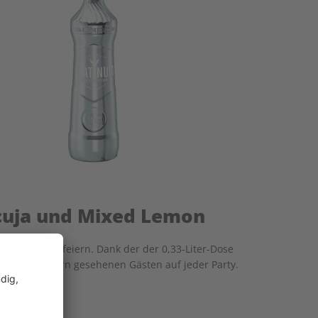
acuja und Mixed Lemon
ackserlebnis feiern. Dank der der 0,33-Liter-Dose
t sie zu gern gesehenen Gästen auf jeder Party.