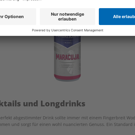
ktails und Longdrinks
erfekt abgestimmter Drink sollte immer mit einem Fingerbreit W
mmen und sorgt für einen wohl nuancierten Genuss. Ein Standard in