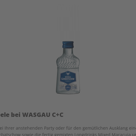
eele bei WASGAU C+C
ks bei Ihrer anstehenden Party oder für den gemütlichen Ausklang e
batschow sowie die fertig gemixten Longdrinks Mixed Maracuja un