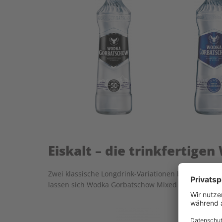
Eiskalt – die trinkferti
Zwei klassische Longdrink-Variationen bereits fix u
lassen sich Wodka Gorbatschow Mixed Lemon und Mi