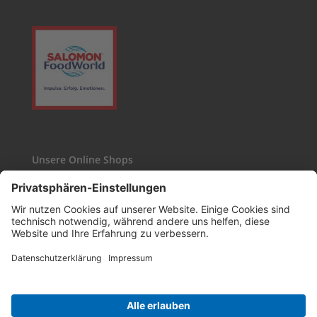
Unsere Online Shops
Kaffee24
Wasgau-Weinshop