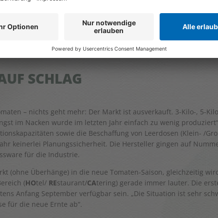
AUF SCHLAG
ten – nichts geht mehr: Der Markt ist ausverkauft. 3-Kilo-, 5-Kilo
Angst im Nacken wurde im letzten Jahr einfach zu wenig produziert“
ktionskapazitäten sowie die Beschaffung von Leerdosen (Klein- /G
Jahr keinerlei Planungssicherheit. Die Hersteller gingen auf Numme
ssware für die Industrie.
rkt (ohne Überhänge) in die neue Tomaten-Saison, gleichzeitig wi
ereich (
HO
tel/
RE
staurant/
CA
tering) gerade immer lauter. Die er
s Anfang September verfügbar sein. „Die Situation ist sehr schwie
e für die neue Ernte ab“.