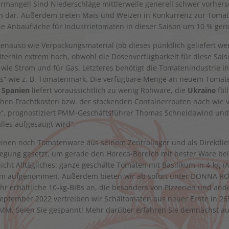
mangel! Sind Niederschläge mittlerweile generell schwer vorherse
em dar. Außerdem treten Mais und Weizen in Konkurrenz zur Tomate
e Anbaufläche für Industrietomaten in dieser Saison um 10 % geri
enauso wie Verpackungsmaterial (ob dieses pünktlich geliefert wer
iterhin extrem hoch, obwohl die Dosenverfügbarkeit für diese Saiso
wie Strom und für Gas. Letzteres benötigt die Tomatenindustrie 
cts“ wie z. B. Tomatenmark. Die verfügbare Menge an neuem Tomate
.
Spanien
liefert voraussichtlich zu wenig Rohware, die
Ukraine
fäl
hen Frachtkosten bzw. der stockenden Containerrouten nach wie vo
e“, prognostiziert PMM-Geschäftsführer Thomas Schneidawind und r
lles aufgesaugt wird“.
en noch Tomatenware aus seinem Zentrallager und als Direktlie
wegung gesetzt, um gerade den Horeca-Bereich mit bester Ware bel
icht Alltägliches: ganze geschälte Tomaten mit Basilikum in 4-kg-(
m aufgenommen. Außerdem bieten wir ab sofort unter DONNA ROSA
ehr erhältliche 10-kg-BIBs an, die besonders von Pizzerien und a
 September 2022 vertreiben wir Schältomaten aus neuer Ernte in 
. Seien Sie gespannt! Mehr darüber erfahren Sie demnächst auf