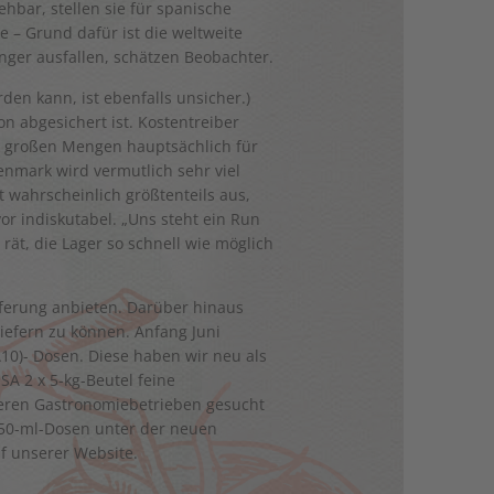
hbar, stellen sie für spanische
 – Grund dafür ist die weltweite
nger ausfallen, schätzen Beobachter.
den kann, ist ebenfalls unsicher.)
n abgesichert ist. Kostentreiber
in großen Mengen hauptsächlich für
nmark wird vermutlich sehr viel
lt wahrscheinlich größtenteils aus,
r indiskutabel. „Uns steht ein Run
ät, die Lager so schnell wie möglich
ferung anbieten. Darüber hinaus
iefern zu können. Anfang Juni
A10)- Dosen. Diese haben wir neu als
 2 x 5-kg-Beutel feine
nderen Gastronomiebetrieben gesucht
2650-ml-Dosen unter der neuen
 unserer Website.