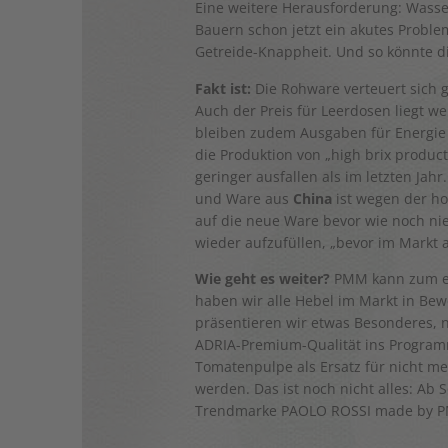
Eine weitere Herausforderung: Wasser
Bauern schon jetzt ein akutes Probl
Getreide-Knappheit. Und so könnte di
Fakt ist:
Die Rohware verteuert sich g
Auch der Preis für Leerdosen liegt we
bleiben zudem Ausgaben für Energie 
die Produktion von „high brix produ
geringer ausfallen als im letzten Jahr
und Ware aus
China
ist wegen der ho
auf die neue Ware bevor wie noch ni
wieder aufzufüllen, „bevor im Markt a
Wie geht es weiter?
PMM kann zum ein
haben wir alle Hebel im Markt in Be
präsentieren wir etwas Besonderes, n
ADRIA-Premium-Qualität ins Program
Tomatenpulpe als Ersatz für nicht m
werden. Das ist noch nicht alles: Ab
Trendmarke PAOLO ROSSI made by PMM