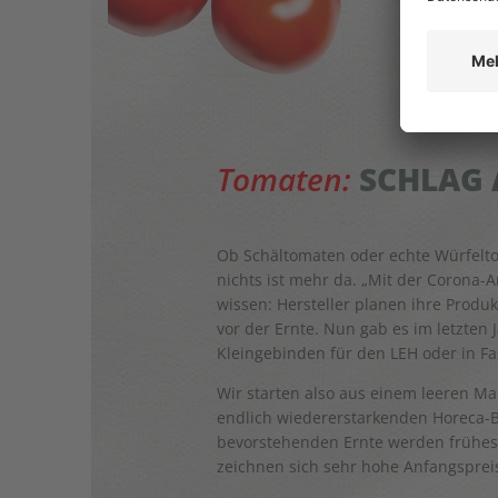
Tomaten:
SCHLAG 
Ob Schältomaten oder echte Würfeltoma
nichts ist mehr da. „Mit der Corona-
wissen: Hersteller planen ihre Produ
vor der Ernte. Nun gab es im letzten 
Kleingebinden für den LEH oder in Fa
Wir starten also aus einem leeren Ma
endlich wiedererstarkenden Horeca-B
bevorstehenden Ernte werden frühesten
zeichnen sich sehr hohe Anfangspreis