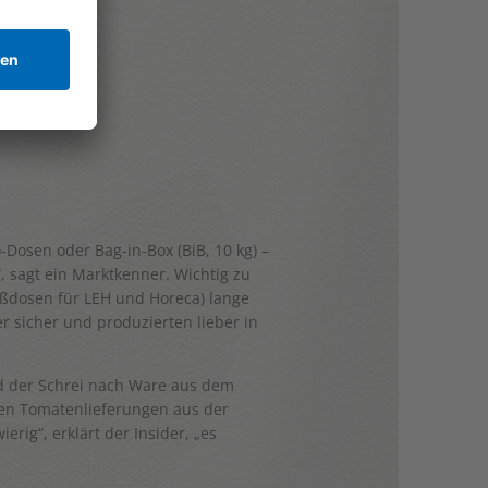
-Dosen oder Bag-in-Box (BiB, 10 kg) –
, sagt ein Marktkenner. Wichtig zu
roßdosen für LEH und Horeca) lange
r sicher und produzierten lieber in
rd der Schrei nach Ware aus dem
sten Tomatenlieferungen aus der
rig“, erklärt der Insider, „es