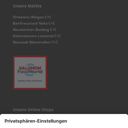
Unsere Märkte
Pirmasens Wasgau C+C
Bad Kreuznach Nahe C+C
Neunkirchen Boxberg C+C
Kaiserslautern Lautertal C+C
Neustadt Weinstraßen C+C
Unsere Online Shops
Kaffee24
Wasgau-Weinshop