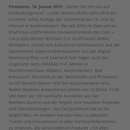
Pirmasens, 16. Januar 2019.
„Gehen Sie mit uns auf
Entdeckungsreise“ – unter diesem Motto steht 2019 die
nunmehr achte Auflage der Sortimenta am 19. und 20.
Februar in Kaiserslautern. Die seit 2005 im Zwei-Jahres-
Rhythmus stattfindende Innovationsmesse des Cash +
Carry-Spezialisten WASGAU C+C Groß­handel GmbH,
Pirmasens, richtet sich exklusiv an Fachbesucher aus der
Gastronomie sowie Großverbraucher aus der Region
Rheinland-Pfalz und Saarland; hier liegen auch die
insgesamt sechs WASGAU C+C-Märkte in
Neunkirchen/Saar, Wadern, Kaiserslautern, Bad
Kreuznach, Neustadt an der Weinstraße und Pirmasens.
Im VIP-Bereich Ebene 1900 des Kaiserslauterer Fritz-
Walter-Stadions präsentieren jeweils von 10.00 bis 17.00
Uhr mehr als 100 namhafte Aussteller aus der
Markenindustrie und der Region ihre neuesten Produkte
und Dienstleistungen. Das Fachpublikum hat so die
Möglichkeit, im direkten Kontakt mehr zu aktuellen
Trends und Innovationen in allen Sortimentsbereichen
zu erfahren, die verschiedenen Produkte „mit allen