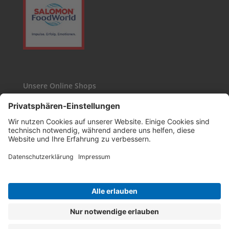
Unsere Online Shops
Kaffee24
Wasgau-Weinshop